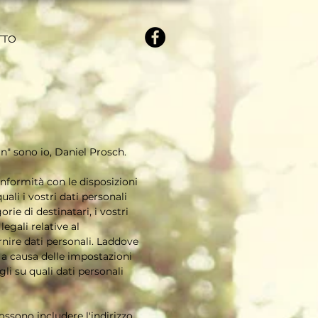
TTO
n" sono io, Daniel Prosch.
conformità con le disposizioni
uali i vostri dati personali
rie di destinatari, i vostri
legali relative al
rnire dati personali. Laddove
e a causa delle impostazioni
i su quali dati personali
ssono includere l'indirizzo