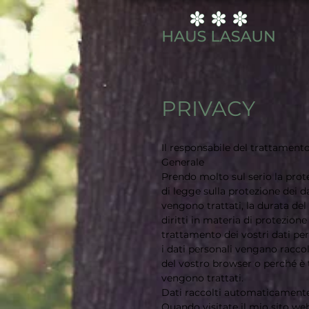
PRIVACY
Il responsabile del trattament
Generale
Prendo molto sul serio la protez
di legge sulla protezione dei da
vengono trattati, la durata del 
diritti in materia di protezione d
trattamento dei vostri dati pe
i dati personali vengano raccol
del vostro browser o perché è 
vengono trattati.
Dati raccolti automaticament
Quando visitate il mio sito we