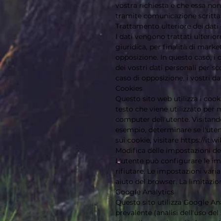
vostra richiesta e che essa non
tramite comunicazione scritta, 
Trattamento ulteriore dei dati
I dati vengono trattati ulterio
giuridica, per finalità di mark
opposizione. In questo caso, i d
dei vostri dati personali per sc
caso di opposizione, i vostri d
Cookies
Questo sito web utilizza i cook
testo che viene utilizzato pe
computer dell'utente. Visitand
esempio, determinare se l'utent
sui cookie, visitare
https://it.w
Modifica delle impostazioni de
L'utente può configurare le im
rifiutare. Le impostazioni vari
aiuto del browser. La limitazion
Google Analytics
Questo sito utilizza Google Ana
prevalente (analisi dell'uso del