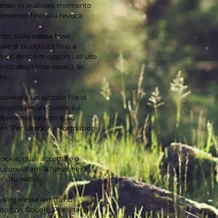
onsenso in qualsiasi momento
onsenso fino alla revoca.
to, sulla stessa base
ale di pubblicità fino a
e il diritto di opporvi all'uso
tti degli interessati). In
to.
cookie è un piccolo file di
emorizzare un cookie sul
ntemente salvato e, ad
te. Per ulteriori informazioni
ookie, quali accettare o
, consultare la funzione di
l sito web.
ull'interesse legittimo
ato con Google. Per ulteriori