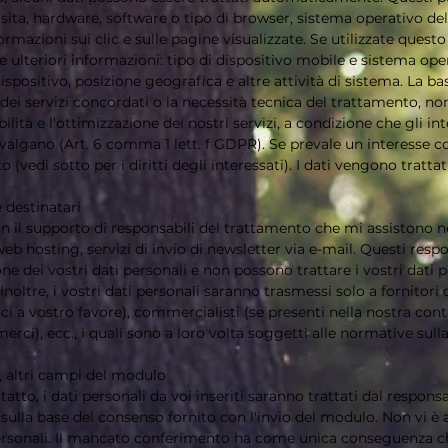
a visita, hardware, software o tipo di browser, sistema operativo d
rmazioni sui clic e sulle pagine visualizzate. Se utilizzate questo
 ulteriori informazioni: tipo di dispositivo mobile e sistema ope
dispositivo, posizione geografica e altre attività di sistema. La b
i servizi concordati o la necessità tecnica del trattamento, non
ilità e l'ottimizzazione dei nostri servizi, a condizione che gli int
valgano (Art. 6 comma 1 lett. f GDPR). Se prevale un interesse con
o (vedi sotto per i diritti degli interessati). I dati vengono tratta
 destinatari
on il supporto di responsabili del trattamento che mi assistono nel
eb hosting, servizi di invio di newsletter via e-mail. Questi res
ne dei vostri dati personali e non possono trattare i vostri dati p
 Inoltre, i vostri dati personali saranno trasmessi solo a fornitori 
 a vostro favore), commercialisti (se presenti nella nostra contabi
merci), ecc., i quali sono a loro volta soggetti alle normative sull
, altri campi del modulo
atto, i dati personali da voi inseriti saranno trattati dal respons
a sulla base del consenso fornito con l'invio del modulo. Non vi è
 personali. Il mancato conferimento ha come unica conseguenza ch