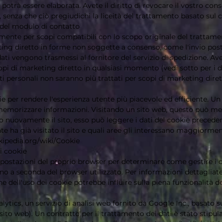
 potrà essere elaborata. Avete il diritto di revocare il vostro c
senza che ciò pregiudichi la liceità del trattamento basato sul c
 del modulo di contatto
rmente per scopi compatibili con lo scopo originale del trattamen
eting diretto in forme non soggette a consenso, come l'invio post
ati vengono trasmessi al fornitore del servizio di spedizione. Avet
opi di marketing diretto in qualsiasi momento (vedi sotto per i diri
ati personali non saranno più trattati per scopi di marketing diret
ie per rendere l'esperienza utente più piacevole ed efficiente. Un 
r memorizzare informazioni. Visitando un sito web, questo può m
o nuovamente il sito, esso può leggere i dati del cookie precede
e ha già visitato il sito e quali aree gli interessano maggiormen
ikipedia.org/wiki/Cookie
i cookie
postazioni del proprio browser per determinare come gestire i c
ano a seconda del browser utilizzato. Per informazioni dettagliate
e dell'uso dei cookie potrebbe influire sulla piena funzionalità de
lytics, un servizio di analisi web fornito da Google Inc., basato s
 sito web). Un contratto per il trattamento dei dati è stato stipul