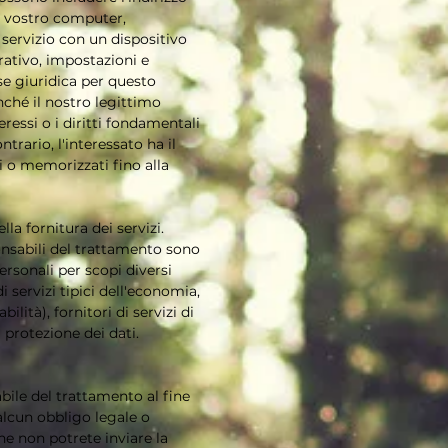
el vostro computer,
 servizio con un dispositivo
rativo, impostazioni e
ase giuridica per questo
ché il nostro legittimo
eressi o i diritti fondamentali
trario, l'interessato ha il
ti o memorizzati fino alla
la fornitura dei servizi.
ponsabili del trattamento sono
ersonali per scopi diversi
di servizi tipici dell'economia,
lità), fornitori di servizi di
a protezione dei dati.
abile del trattamento al fine
 alcun obbligo legale o
e non potrete inviare la