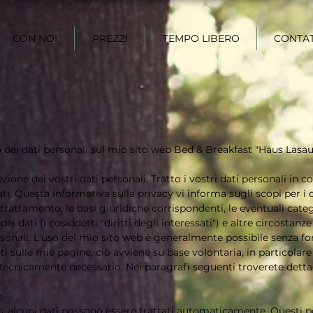
CON NOI
PREZZI
TEMPO LIBERO
CONTA
o dei dati personali sul mio sito web Bed & Breakfast "Haus Lasau
ione dei vostri dati personali. Tratto i vostri dati personali in 
ti. Questa informativa sulla privacy vi informa sugli scopi per i q
trattamento, le basi giuridiche corrispondenti, le eventuali catego
ei dati (i cosiddetti "diritti degli interessati") e altre circostanze 
rsonali. L'uso del mio sito web è generalmente possibile senza fo
ti sulle mie pagine, ciò avviene su base volontaria, in particolar
tecnicamente necessario. Nei paragrafi seguenti troverete dettagl
e
b, alcuni dati possono essere trattati automaticamente. Questi po