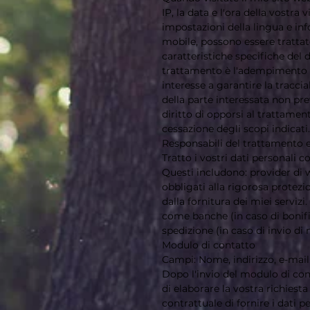
IP, la data e l'ora della vostr
impostazioni della lingua e info
mobile, possono essere trattate
caratteristiche specifiche del 
trattamento è l'adempimento de
interesse a garantire la tracciab
della parte interessata non pre
diritto di opporsi al trattament
cessazione degli scopi indicati.
Responsabili del trattamento e
Tratto i vostri dati personali c
Questi includono: provider di w
obbligati alla rigorosa protezio
dalla fornitura dei miei servizi.
come banche (in caso di bonifici
spedizione (in caso di invio di 
Modulo di contatto
Campi: Nome, indirizzo, e-mail
Dopo l'invio del modulo di cont
di elaborare la vostra richiest
contrattuale di fornire i dati