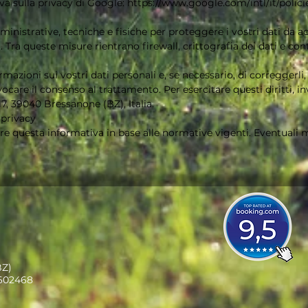
iva sulla privacy di Google:
https://www.google.com/intl/it/polici
nistrative, tecniche e fisiche per proteggere i vostri dati da ac
 Tra queste misure rientrano firewall, crittografia dei dati e cont
rmazioni sui vostri dati personali e, se necessario, di correggerli, 
ocare il consenso al trattamento. Per esercitare questi diritti, 
7, 39040 Bressanone (BZ), Italia.
 privacy
nare questa informativa in base alle normative vigenti. Eventuali
BZ)
6602468