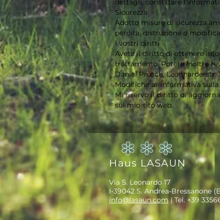
dettagli, consultare l'informat
Sicurezza
Adotto misure di sicurezza ammi
perdita, distruzione o modifica.
I vostri diritti
Avete il diritto di ottenere info
trattamento. Potete inoltre rev
Daniel Prosch, Leonharderstr. 1
Modifiche all'informativa sulla
Mi riservo il diritto di aggior
sul mio sito web.
Haus LASAUN
Via S. Leonardo 17
I-39042 S. Andrea-Bressanone (
info@lasaun.com
| Tel. +39 335