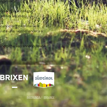
es/privacy/
cessi non autorizzati,
rolli di accesso.
cancellarli o limitarne il
inviate una raccomandata a:
 modifiche verranno indicate
IMPRONTA
|
PRIVACY